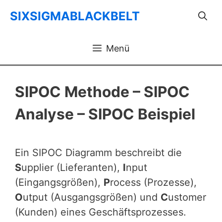
Zum
SIXSIGMABLACKBELT
Inhalt
springen
Menü
SIPOC Methode – SIPOC
Analyse – SIPOC Beispiel
Ein SIPOC Diagramm beschreibt die
S
upplier (Lieferanten),
I
nput
(Eingangsgrößen),
P
rocess (Prozesse),
O
utput (Ausgangsgrößen) und
C
ustomer
(Kunden) eines Geschäftsprozesses.