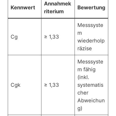
Annahmek
Kennwert
Bewertung
riterium
Messsyste
m
Cg
≥ 1,33
wiederholp
räzise
Messsyste
m fähig
(inkl.
Cgk
≥ 1,33
systematis
cher
Abweichun
g)